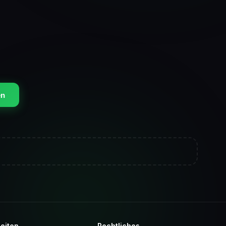
en
eiten
Rechtliches