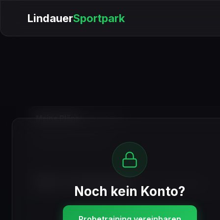
Lindauer
Sportpark
Meine Pläne
Noch kein Plan
Keine Pläne vorhanden
Mein Trainingsplan
0 Trainingstage
Noch kein Konto?
Probetraining vereinbaren