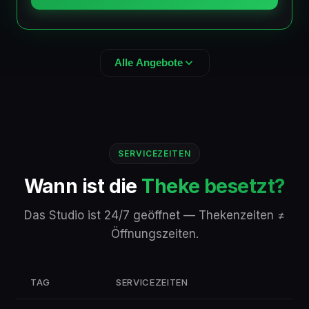
Alle Angebote
MITGLIEDSCHAFTEN
49 €
Monatsvertrag
/Monat
SERVICEZEITEN
Wann ist die
Theke besetzt?
42 €
Halbjahresvertrag
/Monat
Das Studio ist 24/7 geöffnet — Thekenzeiten ≠
35 €
Jahresvertrag
/Monat
Öffnungszeiten.
KURZZEITIG & TAGESWEISE
30 €
Wochenkarte
z.B. Di – Mo
TAG
SERVICEZEITEN
10 €
Tageskarte
nur zu Servicezeiten