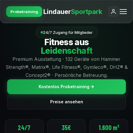
Lindauer
Sportpark
Probetraining
24/7 Zugang für Mitglieder
Fitness aus
Leidenschaft
Premium Ausstattung · 132 Geräte von Hammer
Strength®, Matrix®, Life Fitness®, Gymleco®, DHZ® &
Concept2® · Persönliche Betreuung.
Kostenlos Probetraining
Preise ansehen
24/7
35€
1.600 m²