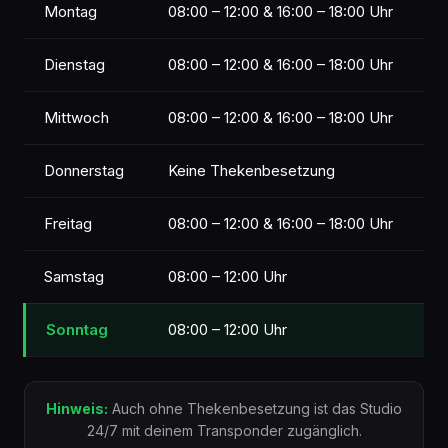
Montag
08:00 – 12:00 & 16:00 – 18:00 Uhr
ZUSATZLEISTUNGEN
Dienstag
08:00 – 12:00 & 16:00 – 18:00 Uhr
35 €
Anmeldegebühr
einmalig
Mittwoch
08:00 – 12:00 & 16:00 – 18:00 Uhr
9 €
Leihtransponder
optional bei Monats- oder
Wochenvertrag
Donnerstag
Keine Thekenbesetzung
Alle Preise inkl. MwSt. Weitere Infos an der Theke
während der Servicezeiten.
Freitag
08:00 – 12:00 & 16:00 – 18:00 Uhr
Samstag
08:00 – 12:00 Uhr
Sonntag
08:00 – 12:00 Uhr
Hinweis:
Auch ohne Thekenbesetzung ist das Studio
24/7 mit deinem Transponder zugänglich.